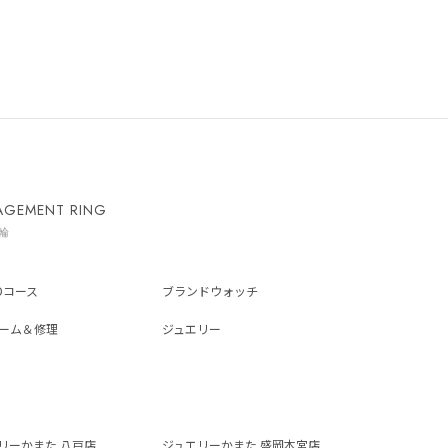
AGEMENT RING
輪
ADコース
ブランドウォッチ
ーム＆修理
ジュエリー
リーかまた 八戸店
ジュエリーかまた 盛岡本宮店