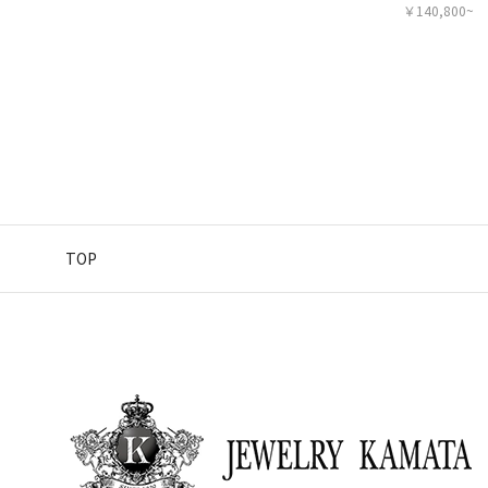
￥140,800~
TOP