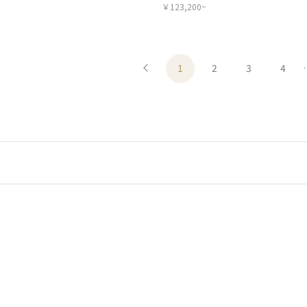
￥123,200~
1
2
3
4