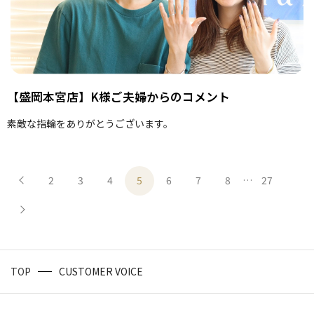
【盛岡本宮店】K様ご夫婦からのコメント
素敵な指輪をありがとうございます。
2
3
4
5
6
7
8
…
27
TOP
CUSTOMER VOICE