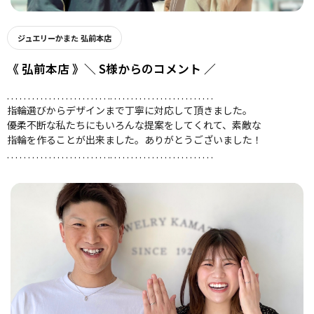
ジュエリーかまた 弘前本店
《 弘前本店 》＼ S様からのコメント ／
. . . . . . . . . . . . . . . . . . . . . . . . .. . . . . . . . . . . . . . . . . . . . . . . . .
指輪選びからデザインまで丁寧に対応して頂きました。
優柔不断な私たちにもいろんな提案をしてくれて、素敵な
指輪を作ることが出来ました。ありがとうございました！
. . . . . . . . . . . . . . . . . . . . . . . . .. . . . . . . . . . . . . . . . . . . . . . . . .