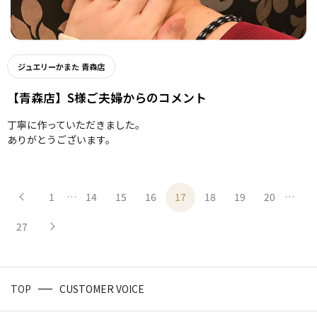
ジュエリーかまた 青森店
【青森店】S様ご夫婦からのコメント
丁寧に作っていただきました。
ありがとうございます。
1
…
14
15
16
17
18
19
20
…
27
TOP
CUSTOMER VOICE