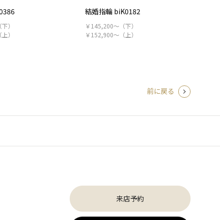
0386
結婚指輪 biK0182
～（下）
￥145,200～（下）
～（上）
￥152,900～（上）
前に戻る
来店予約