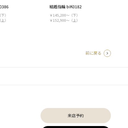
0386
結婚指輪 biK0182
～（下）
￥145,200～（下）
～（上）
￥152,900～（上）
前に戻る
来店予約