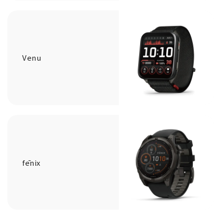
Venu
fēnix