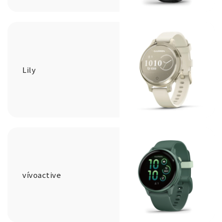
Lily
vívoactive