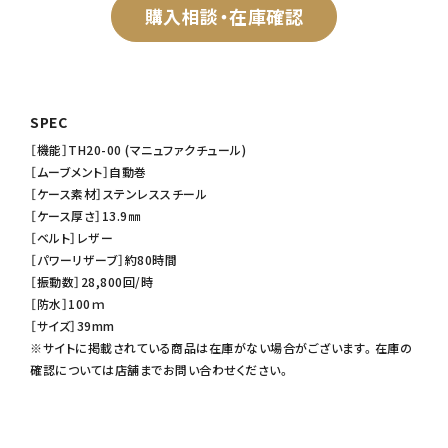
購入相談・在庫確認
SPEC
［機能］TH20-00 (マニュファクチュール)
［ムーブメント］自動巻
［ケース素材］ステンレススチール
［ケース厚さ］13.9㎜
［ベルト］レザー
［パワーリザーブ］約80時間
［振動数］28,800回/時
［防水］100ｍ
［サイズ］39mm
※サイトに掲載されている商品は在庫がない場合がございます。在庫の
確認については店舗までお問い合わせください。